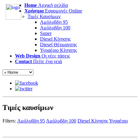
Home
Αρχική σελίδα
Χρήσιμα
Εφαρμογές Online
Τιμές Καυσίμων
Αμόλυβδη 95
Αμόλυβδη 100
Super
Diesel Κίνησης
Diesel Θέρμανσης
Υγραέριο Κίνησης
Web Design
Οι νέες τάσεις
Contact
Πείτε ένα γειά
Τιμές καυσίμων
Filters:
Αμόλυβδη 95
Αμόλυβδη 100
Diesel Κίνησης
Υγραέριο