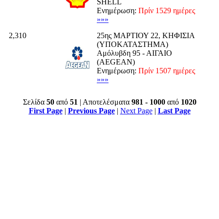
SHELL
Ενημέρωση:
Πρίν 1529 ημέρες
»»»
2,310
25ης ΜΑΡΤΙΟΥ 22, ΚΗΦΙΣΙΑ
(ΥΠΟΚΑΤΑΣΤΗΜΑ)
Αμόλυβδη 95 - ΑΙΓΑΙΟ
(AEGEAN)
Ενημέρωση:
Πρίν 1507 ημέρες
»»»
Σελίδα
50
από
51
| Αποτελέσματα
981 - 1000
από
1020
First Page
|
Previous Page
|
Next Page
|
Last Page