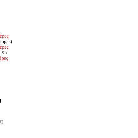
έρες
togas)
έρες
t 95
έρες
Ι
Ι