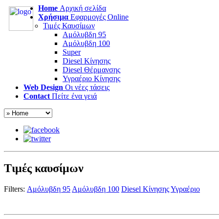
Home
Αρχική σελίδα
Χρήσιμα
Εφαρμογές Online
Τιμές Καυσίμων
Αμόλυβδη 95
Αμόλυβδη 100
Super
Diesel Κίνησης
Diesel Θέρμανσης
Υγραέριο Κίνησης
Web Design
Οι νέες τάσεις
Contact
Πείτε ένα γειά
Τιμές καυσίμων
Filters:
Αμόλυβδη 95
Αμόλυβδη 100
Diesel Κίνησης
Υγραέριο