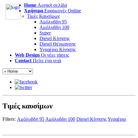
Home
Αρχική σελίδα
Χρήσιμα
Εφαρμογές Online
Τιμές Καυσίμων
Αμόλυβδη 95
Αμόλυβδη 100
Super
Diesel Κίνησης
Diesel Θέρμανσης
Υγραέριο Κίνησης
Web Design
Οι νέες τάσεις
Contact
Πείτε ένα γειά
Τιμές καυσίμων
Filters:
Αμόλυβδη 95
Αμόλυβδη 100
Diesel Κίνησης
Υγραέριο