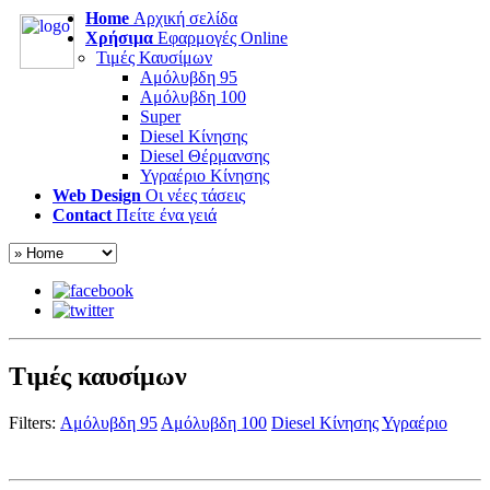
Home
Αρχική σελίδα
Χρήσιμα
Εφαρμογές Online
Τιμές Καυσίμων
Αμόλυβδη 95
Αμόλυβδη 100
Super
Diesel Κίνησης
Diesel Θέρμανσης
Υγραέριο Κίνησης
Web Design
Οι νέες τάσεις
Contact
Πείτε ένα γειά
Τιμές καυσίμων
Filters:
Αμόλυβδη 95
Αμόλυβδη 100
Diesel Κίνησης
Υγραέριο