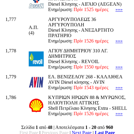
Diesel Κίνησης - ΑΙΓΑΙΟ (AEGEAN)
Ενημέρωση:
Πρίν 1525 ημέρες
»»»
1,777
ΑΡΓΥΡΟΥΠΟΛΕΩΣ 36
ΑΡΓΥΡΟΥΠΟΛΗ
Α.Π.
Diesel Κίνησης - ΑΝΕΞΑΡΤΗΤΟ
(4)
ΠΡΑΤΗΡΙΟ
Ενημέρωση:
Πρίν 1526 ημέρες
»»»
1,778
ΑΓΙΟΥ ΔΗΜΗΤΡΙΟΥ 310 ΑΓ.
ΔΗΜΗΤΡΙΟΣ
Diesel Κίνησης - REVOIL
Ενημέρωση:
Πρίν 1550 ημέρες
»»»
1,779
ΕΛ. ΒΕΝΙΖΕΛΟΥ 268 - ΚΑΛΛΙΘΕΑ
AVIN Diesel κίνησης - AVIN
Ενημέρωση:
Πρίν 1543 ημέρες
»»»
1,786
ΚΥΠΡΙΩΝ ΗΡΩΩΝ 88 & ΜΥΡΩΝΟΣ,
ΗΛΙΟΥΠΟΛΗ ΑΤΤΙΚΗΣ
Shell Πετρέλαιο Κίνησης Extra - SHELL
Ενημέρωση:
Πρίν 1526 ημέρες
»»»
Σελίδα
1
από
48
| Αποτελέσματα
1 - 20
από
960
First Page
|
Previous Page
|
Next Page
|
Last Page