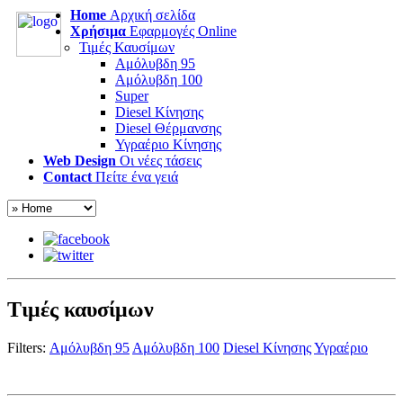
Home
Αρχική σελίδα
Χρήσιμα
Εφαρμογές Online
Τιμές Καυσίμων
Αμόλυβδη 95
Αμόλυβδη 100
Super
Diesel Κίνησης
Diesel Θέρμανσης
Υγραέριο Κίνησης
Web Design
Οι νέες τάσεις
Contact
Πείτε ένα γειά
Τιμές καυσίμων
Filters:
Αμόλυβδη 95
Αμόλυβδη 100
Diesel Κίνησης
Υγραέριο