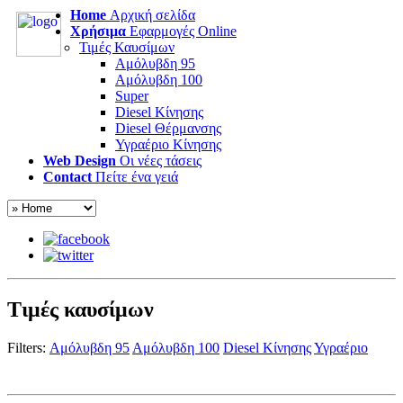
Home
Αρχική σελίδα
Χρήσιμα
Εφαρμογές Online
Τιμές Καυσίμων
Αμόλυβδη 95
Αμόλυβδη 100
Super
Diesel Κίνησης
Diesel Θέρμανσης
Υγραέριο Κίνησης
Web Design
Οι νέες τάσεις
Contact
Πείτε ένα γειά
Τιμές καυσίμων
Filters:
Αμόλυβδη 95
Αμόλυβδη 100
Diesel Κίνησης
Υγραέριο