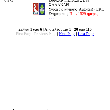
0,975
ΕΘΝ.ΑΝΤΙΣΤΑΣΕΩΣ 38,
ΧΑΛΑΝΔΡΙ
Υγραέριο κίνησης (Autogas) - EKO
Ενημέρωση:
Πρίν 1529 ημέρες
»»»
Σελίδα
1
από
6
| Αποτελέσματα
1 - 20
από
110
First Page
|
Previous Page
|
Next Page
|
Last Page