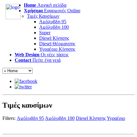
Home
Αρχική σελίδα
Χρήσιμα
Εφαρμογές Online
Τιμές Καυσίμων
Αμόλυβδη 95
Αμόλυβδη 100
Super
Diesel Κίνησης
Diesel Θέρμανσης
Υγραέριο Κίνησης
Web Design
Οι νέες τάσεις
Contact
Πείτε ένα γειά
Τιμές καυσίμων
Filters:
Αμόλυβδη 95
Αμόλυβδη 100
Diesel Κίνησης
Υγραέριο