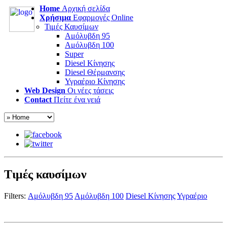
Home
Αρχική σελίδα
Χρήσιμα
Εφαρμογές Online
Τιμές Καυσίμων
Αμόλυβδη 95
Αμόλυβδη 100
Super
Diesel Κίνησης
Diesel Θέρμανσης
Υγραέριο Κίνησης
Web Design
Οι νέες τάσεις
Contact
Πείτε ένα γειά
Τιμές καυσίμων
Filters:
Αμόλυβδη 95
Αμόλυβδη 100
Diesel Κίνησης
Υγραέριο