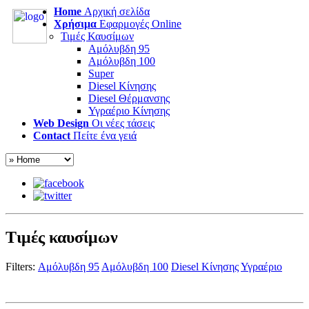
Home
Αρχική σελίδα
Χρήσιμα
Εφαρμογές Online
Τιμές Καυσίμων
Αμόλυβδη 95
Αμόλυβδη 100
Super
Diesel Κίνησης
Diesel Θέρμανσης
Υγραέριο Κίνησης
Web Design
Οι νέες τάσεις
Contact
Πείτε ένα γειά
Τιμές καυσίμων
Filters:
Αμόλυβδη 95
Αμόλυβδη 100
Diesel Κίνησης
Υγραέριο