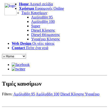
Home
Αρχική σελίδα
Χρήσιμα
Εφαρμογές Online
Τιμές Καυσίμων
Αμόλυβδη 95
Αμόλυβδη 100
Super
Diesel Κίνησης
Diesel Θέρμανσης
Υγραέριο Κίνησης
Web Design
Οι νέες τάσεις
Contact
Πείτε ένα γειά
Τιμές καυσίμων
Filters:
Αμόλυβδη 95
Αμόλυβδη 100
Diesel Κίνησης
Υγραέριο