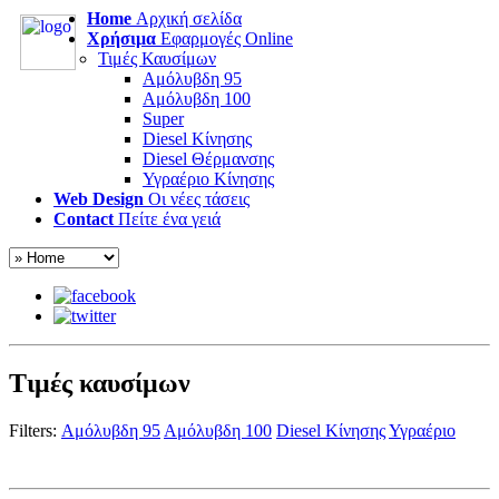
Home
Αρχική σελίδα
Χρήσιμα
Εφαρμογές Online
Τιμές Καυσίμων
Αμόλυβδη 95
Αμόλυβδη 100
Super
Diesel Κίνησης
Diesel Θέρμανσης
Υγραέριο Κίνησης
Web Design
Οι νέες τάσεις
Contact
Πείτε ένα γειά
Τιμές καυσίμων
Filters:
Αμόλυβδη 95
Αμόλυβδη 100
Diesel Κίνησης
Υγραέριο