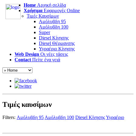
Home
Αρχική σελίδα
Χρήσιμα
Εφαρμογές Online
Τιμές Καυσίμων
Αμόλυβδη 95
Αμόλυβδη 100
Super
Diesel Κίνησης
Diesel Θέρμανσης
Υγραέριο Κίνησης
Web Design
Οι νέες τάσεις
Contact
Πείτε ένα γειά
Τιμές καυσίμων
Filters:
Αμόλυβδη 95
Αμόλυβδη 100
Diesel Κίνησης
Υγραέριο