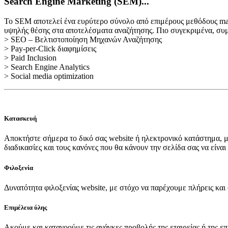
Search Engine Marketing (SEM)...
Το SEM αποτελεί ένα ευρύτερο σύνολο από επιμέρους μεθόδους marke
υψηλής θέσης στα αποτελέσματα αναζήτησης. Πιο συγεκριμένα, συμπ
> SEO – Βελτιστοποίηση Μηχανών Αναζήτησης
> Pay-per-Click διαφημίσεις
> Paid Inclusion
> Search Engine Analytics
> Social media optimization
Κατασκευή
Αποκτήστε σήμερα το δικό σας website ή ηλεκτρονικό κατάστημα, με
διαδικασίες και τους κανόνες που θα κάνουν την σελίδα σας να είναι
Φιλοξενία
Δυνατότητα φιλοξενίας website, με στόχο να παρέχουμε πλήρεις και 
Επιμέλεια ύλης
Ακούμε και κατανοούμε τις ανάγκες προβολής της εταιρείας ή της επ