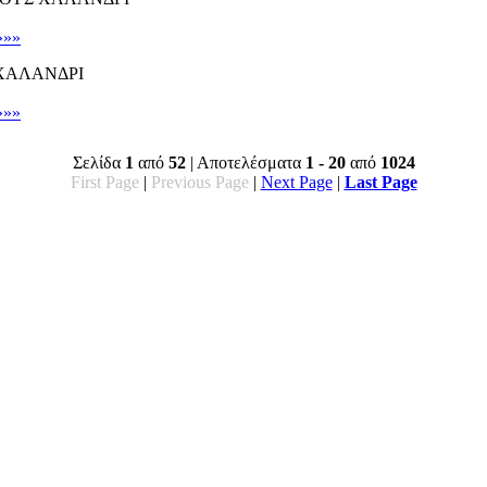
»»»
 ΧΑΛΑΝΔΡΙ
»»»
Σελίδα
1
από
52
| Αποτελέσματα
1 - 20
από
1024
First Page
|
Previous Page
|
Next Page
|
Last Page