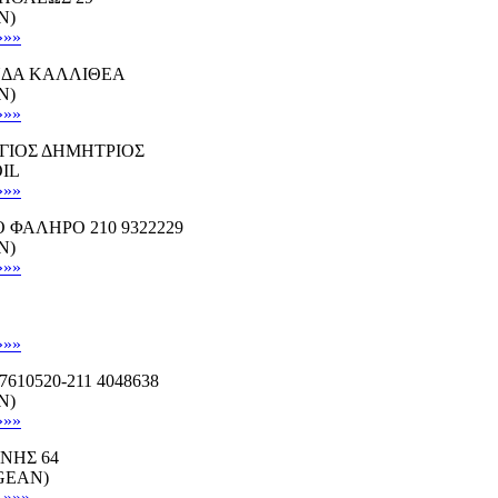
N)
»»»
ΝΔΑ ΚΑΛΛΙΘΕΑ
N)
»»»
ΓΙΟΣ ΔΗΜΗΤΡΙΟΣ
OIL
»»»
Ο ΦΑΛΗΡΟ 210 9322229
N)
»»»
»»»
10520-211 4048638
N)
»»»
ΝΗΣ 64
EGEAN)
»»»