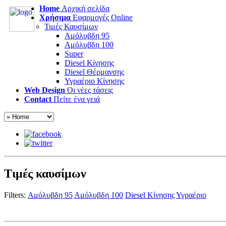
Home
Αρχική σελίδα
Χρήσιμα
Εφαρμογές Online
Τιμές Καυσίμων
Αμόλυβδη 95
Αμόλυβδη 100
Super
Diesel Κίνησης
Diesel Θέρμανσης
Υγραέριο Κίνησης
Web Design
Οι νέες τάσεις
Contact
Πείτε ένα γειά
Τιμές καυσίμων
Filters:
Αμόλυβδη 95
Αμόλυβδη 100
Diesel Κίνησης
Υγραέριο