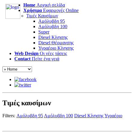
Home
Αρχική σελίδα
Χρήσιμα
Εφαρμογές Online
Τιμές Καυσίμων
Αμόλυβδη 95
Αμόλυβδη 100
Super
Diesel Κίνησης
Diesel Θέρμανσης
Υγραέριο Κίνησης
Web Design
Οι νέες τάσεις
Contact
Πείτε ένα γειά
Τιμές καυσίμων
Filters:
Αμόλυβδη 95
Αμόλυβδη 100
Diesel Κίνησης
Υγραέριο