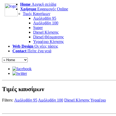
Home
Αρχική σελίδα
Χρήσιμα
Εφαρμογές Online
Τιμές Καυσίμων
Αμόλυβδη 95
Αμόλυβδη 100
Super
Diesel Κίνησης
Diesel Θέρμανσης
Υγραέριο Κίνησης
Web Design
Οι νέες τάσεις
Contact
Πείτε ένα γειά
Τιμές καυσίμων
Filters:
Αμόλυβδη 95
Αμόλυβδη 100
Diesel Κίνησης
Υγραέριο