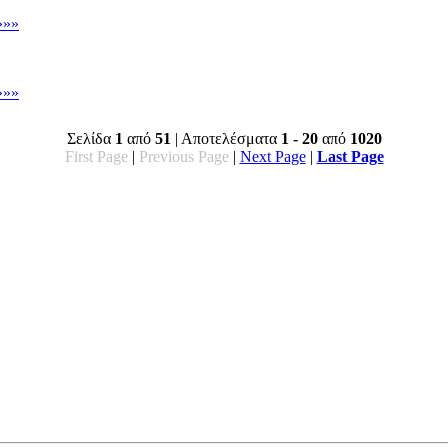
»»»
»»»
Σελίδα
1
από
51
| Αποτελέσματα
1 - 20
από
1020
First Page
|
Previous Page
|
Next Page
|
Last Page