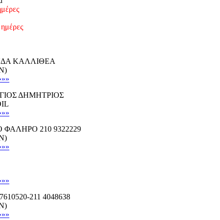
d
ημέρες
 ημέρες
ΝΔΑ ΚΑΛΛΙΘΕΑ
N)
»»»
ΓΙΟΣ ΔΗΜΗΤΡΙΟΣ
OIL
»»»
Ο ΦΑΛΗΡΟ 210 9322229
N)
»»»
»»»
10520-211 4048638
N)
»»»