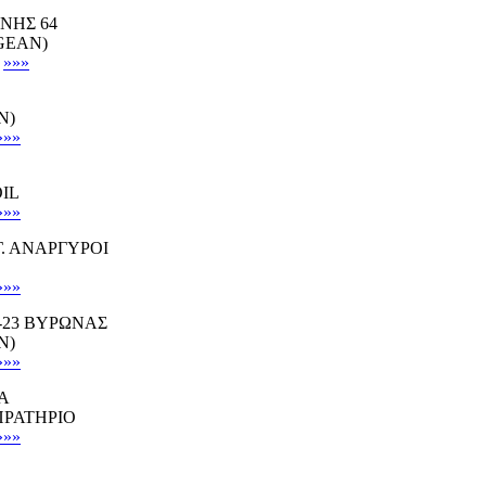
ΝΗΣ 64
EGEAN)
»»»
N)
»»»
OIL
»»»
Γ. ΑΝΑΡΓΥΡΟΙ
»»»
-23 ΒΥΡΩΝΑΣ
N)
»»»
Α
ΠΡΑΤΗΡΙΟ
»»»